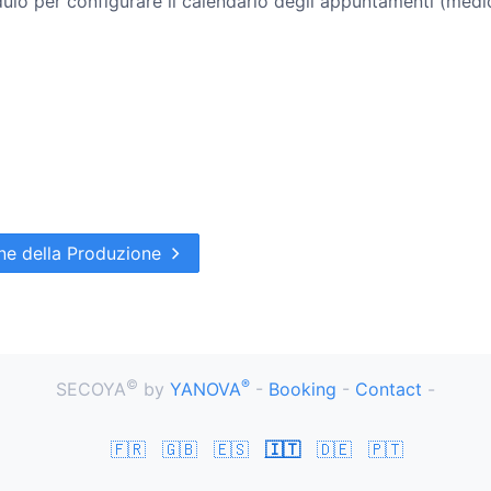
o per configurare il calendario degli appuntamenti (medic
ne della Produzione
©
®
SECOYA
by
YANOVA
-
Booking
-
Contact
-
🇫🇷
🇬🇧
🇪🇸
🇮🇹
🇩🇪
🇵🇹