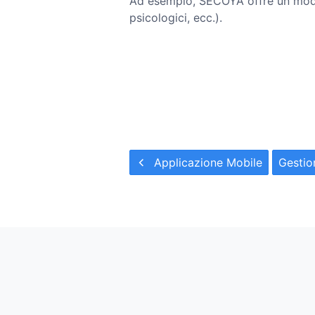
Ad esempio, SECOYA offre un modul
psicologici, ecc.).
Applicazione Mobile
Gestio