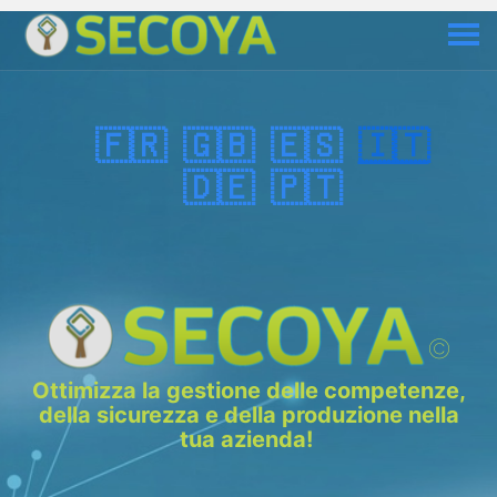
🇫🇷
🇬🇧
🇪🇸
🇮🇹
🇩🇪
🇵🇹
©
Ottimizza la gestione delle competenze,
della sicurezza e della produzione nella
tua azienda!