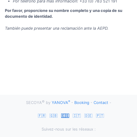
Por teléfono para más información:
+33 (0) 783 521 191
Por favor, proporcione su nombre completo y una copia de su
documento de identidad.
También puede presentar una reclamación ante la AEPD.
©
®
SECOYA
by
YANOVA
-
Booking
-
Contact
-
🇫🇷
🇬🇧
🇪🇸
🇮🇹
🇩🇪
🇵🇹
Suivez-nous sur les réseaux :